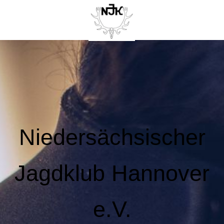
Niedersächsischer
Jagdklub Hannover
e.V.