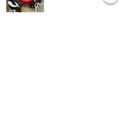
Maik Wurlitzer - 10:52 @
NJK
06.07.2025 Schützenausmarsch 2025 »
« 08.07.2025 Schildvergabe 2. Tag
Suchen
Archiv
2025:
|
April
Juli
2024:
|
|
|
Mai
Juni
November
Dezember
|
|
|
|
|
|
|
Januar
Februar
März
April
Mai
Juni
Juli
2023:
|
|
September
November
Dezember