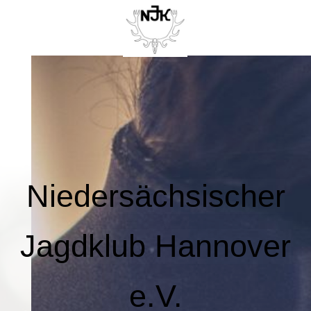
Niedersächsischer
Jagdklub Hannover
e.V.