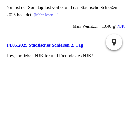
Nun ist der Sonntag fast vorbei und das Städtische Schießen
2025 beendet.
[Mehr lesen…]
Maik Wurlitzer - 10:46 @
NJK
14.06.2025 Städtisches Schießen 2. Tag
Hey, ihr lieben NJK‘ler und Freunde des NJK!
Das Städtische Schießen 2025 nimmt Fahrt auf, der 2.Tag ist
beendet.
[Mehr lesen…]
Maik Wurlitzer - 10:44 @
NJK
Nächste Seite »
« Vorherige Seite
Suchen