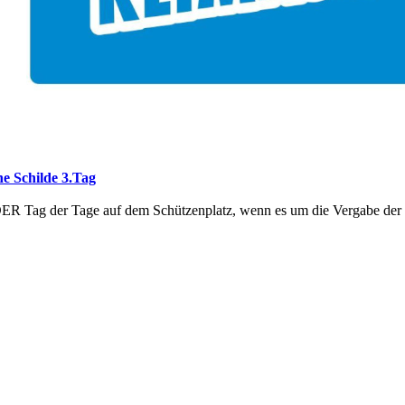
he Schilde 3.Tag
ER Tag der Tage auf dem Schützenplatz, wenn es um die Vergabe der 
stand gestern auf dem Programm, sondern auch der NJK Jugendrundga
ten gleich zwei unserer Veranstaltungen: der Jugendrundgang und das
rgabe 2. Tag
g gab es kräftigen Grund zum Feiern für den NJK auf dem Schützenpla