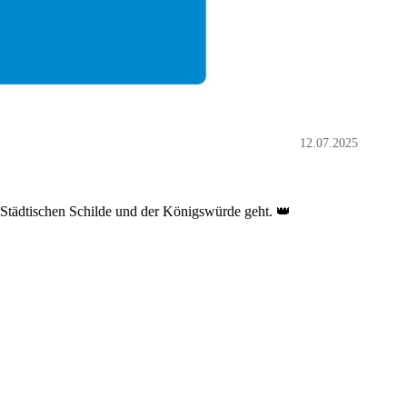
12.07.2025
Städtischen Schilde und der Königswürde geht. 👑
ng!🎢🎡🤩
 Festessen des VHS.
[Mehr lesen…]
Maik Wurlitzer - 11:17 @
NJK
tz: