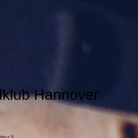
dklub Hannover
des e.V.