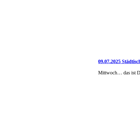
09.07.2025 Städtisc
Mittwoch… das ist D
Aber nicht nur der 
Um 16:00 Uhr starte
08.07.2025 Schildve
Auch am heutigen Ta