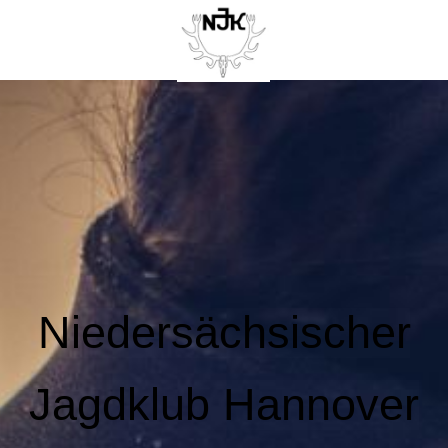
Niedersächsischer
Jagdklub Hannover