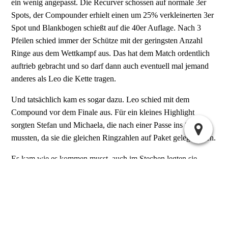
ein wenig angepasst. Die Recurver schossen auf normale 3er
Spots, der Compounder erhielt einen um 25% verkleinerten 3er
Spot und Blankbogen schießt auf die 40er Auflage. Nach 3
Pfeilen schied immer der Schütze mit der geringsten Anzahl
Ringe aus dem Wettkampf aus. Das hat dem Match ordentlich
auftrieb gebracht und so darf dann auch eventuell mal jemand
anderes als Leo die Kette tragen.
Und tatsächlich kam es sogar dazu. Leo schied mit dem
Compound vor dem Finale aus. Für ein kleines Highlight
sorgten Stefan und Michaela, die nach einer Passe ins Stechen
mussten, da sie die gleichen Ringzahlen auf Paket gelegt haben.
Es kam wie es kommen musst, auch im Stechen legten sie
dasselbe Ergebnis hin. Stefans 8 war allerdings etwas mehr ne 8
als Michaelas 8 ;-) ( Danke Michaela für diese erheiternde Lyrik
:-D )
In der finalen Passe standen sich dann, *Trommelwirbel*: