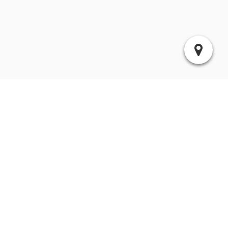
27.04.2026
https://graph.org/HellSpin-Casino-App-For-Android-
04-27
References:
Excalibur casino
01.06.2026
https://diego-maradona.com.az/
References:
Jacks or better video poker
https://diego-
maradona.com.az/
05.06.2026
https://notes.medien.rwth-aachen.de/
References:
Top online casino
https://notes.medien.rwth-aachen.de/