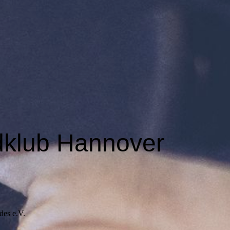
dklub Hannover
des e.V.