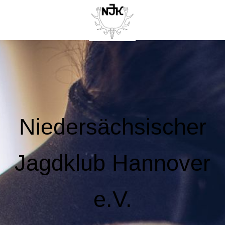
Niedersächsischer
Jagdklub Hannover
e.V.