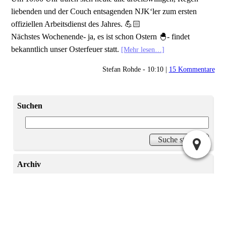
liebenden und der Couch entsagenden NJK‘ler zum ersten
offiziellen Arbeitsdienst des Jahres. 💪🏻
Nächstes Wochenende- ja, es ist schon Ostern 🐣- findet
bekanntlich unser Osterfeuer statt.
[Mehr lesen…]
Stefan Rohde - 10:10 |
15 Kommentare
Suchen
Archiv
2025:
|
April
Juli
2024:
|
|
|
Mai
Juni
November
Dezember
|
|
|
|
|
|
|
Januar
Februar
März
April
Mai
Juni
Juli
2023:
|
|
September
November
Dezember