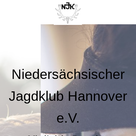
Niedersächsischer
Jagdklub Hannover
e.V.