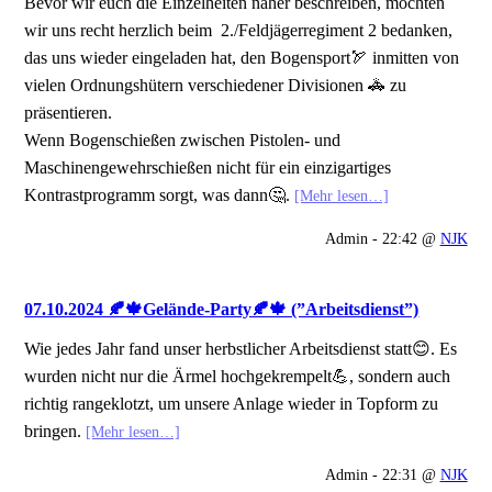
Bevor wir euch die Einzelheiten näher beschreiben, möchten
wir uns recht herzlich beim 2./Feldjägerregiment 2 bedanken,
das uns wieder eingeladen hat, den Bogensport🏹 inmitten von
vielen Ordnungshütern verschiedener Divisionen 🚓 zu
präsentieren.
Wenn Bogenschießen zwischen Pistolen- und
Maschinengewehrschießen nicht für ein einzigartiges
Kontrastprogramm sorgt, was dann🤔.
[Mehr lesen…]
Admin - 22:42 @
NJK
07.10.2024 🍂🍁Gelände-Party🍂🍁 (”Arbeitsdienst”)
Wie jedes Jahr fand unser herbstlicher Arbeitsdienst statt😊. Es
wurden nicht nur die Ärmel hochgekrempelt💪, sondern auch
richtig rangeklotzt, um unsere Anlage wieder in Topform zu
bringen.
[Mehr lesen…]
Admin - 22:31 @
NJK