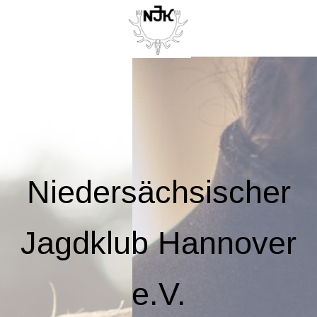
Niedersächsischer
Jagdklub Hannover
e.V.