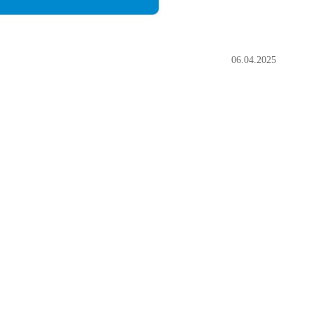
06.04.2025
ch Annika, Jens, Maik und eben Stefan, in die Wilkenburg
er Stefan und Annika zu unterstützen. 🎯 Nachdem die
]
Maik Wurlitzer - 20:07 @
alliga-Nord zu bestreiten. Unser Plan war es, genau wie an