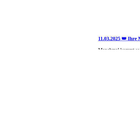
11.03.2025 👑 Ihre 
Manchmal kommt es
Ganz nach dem Motto
zum VHS gefahren, u
Vorrunde erfolgreich
02.02.2025 🏹 Der 
Dieses Jahr war sch
Gestern durften wir 
den anderen Wettkam