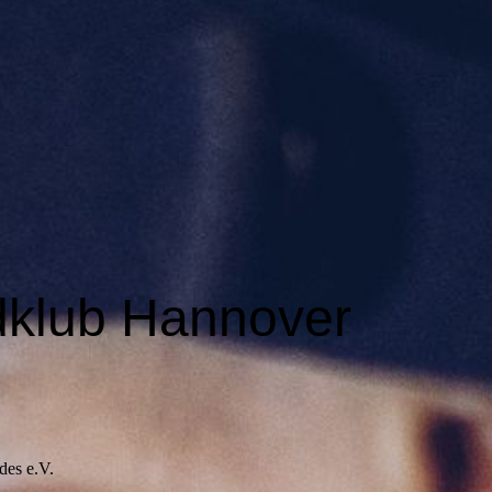
dklub Hannover
des e.V.