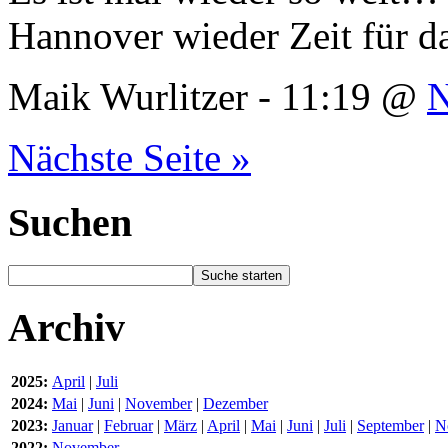
Hannover wieder Zeit für d
Maik Wurlitzer - 11:19 @
Nächste Seite »
Suchen
Archiv
2025:
April
|
Juli
2024:
Mai
|
Juni
|
November
|
Dezember
2023:
Januar
|
Februar
|
März
|
April
|
Mai
|
Juni
|
Juli
|
September
|
N
2022:
November