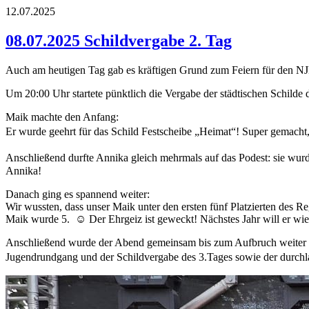
12.07.2025
08.07.2025 Schildvergabe 2. Tag
Auch am heutigen Tag gab es kräftigen Grund zum Feiern für den NJ
Um 20:00 Uhr startete pünktlich die Vergabe der städtischen Schilde 
Maik machte den Anfang:
Er wurde geehrt für das Schild Festscheibe „Heimat“! Super gemacht, 
Anschließend durfte Annika gleich mehrmals auf das Podest: sie wurd
Annika!
Danach ging es spannend weiter:
Wir wussten, dass unser Maik unter den ersten fünf Platzierten des R
Maik wurde 5. ☺️ Der Ehrgeiz ist geweckt! Nächstes Jahr will er wie
Anschließend wurde der Abend gemeinsam bis zum Aufbruch weiter ve
Jugendrundgang und der Schildvergabe des 3.Tages sowie der durchla