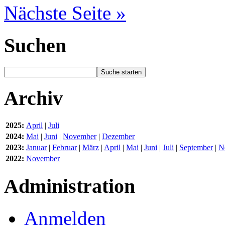
Nächste Seite »
Suchen
Archiv
2025:
April
|
Juli
2024:
Mai
|
Juni
|
November
|
Dezember
2023:
Januar
|
Februar
|
März
|
April
|
Mai
|
Juni
|
Juli
|
September
|
N
2022:
November
Administration
Anmelden