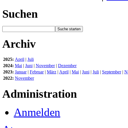
Suchen
Archiv
2025:
April
|
Juli
2024:
Mai
|
Juni
|
November
|
Dezember
2023:
Januar
|
Februar
|
März
|
April
|
Mai
|
Juni
|
Juli
|
September
|
N
2022:
November
Administration
Anmelden