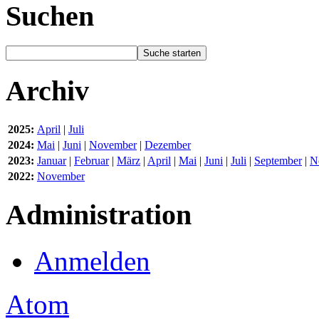
Suchen
Archiv
2025:
April
|
Juli
2024:
Mai
|
Juni
|
November
|
Dezember
2023:
Januar
|
Februar
|
März
|
April
|
Mai
|
Juni
|
Juli
|
September
|
N
2022:
November
Administration
Anmelden
Atom