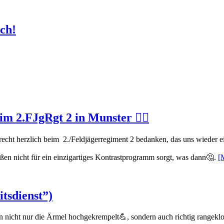
uch!
m 2.FJgRgt 2 in Munster 👍🏻
recht herzlich beim 2./Feldjägerregiment 2 bedanken, das uns wieder 
n nicht für ein einzigartiges Kontrastprogramm sorgt, was dann🤔.
[
tsdienst”)
den nicht nur die Ärmel hochgekrempelt💪, sondern auch richtig rangek