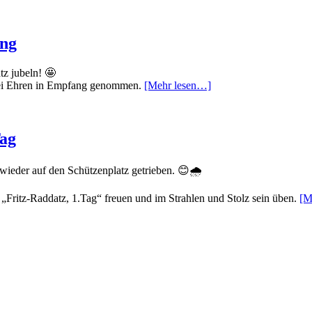
ang
z jubeln! 🤩
zwei Ehren in Empfang genommen.
[Mehr lesen…]
Tag
ieder auf den Schützenplatz getrieben. 😊🌧️
 „Fritz-Raddatz, 1.Tag“ freuen und im Strahlen und Stolz sein üben.
[M