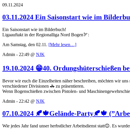
09.11.2024
03.11.2024 Ein Saisonstart wie im Bilderb
Ein Saisonstart wie im Bilderbuch!
Ligaauftakt in der Regionalliga Nord Bogen🏹:
Am Samstag, den 02.11.
[Mehr lesen…]
Admin - 22:49 @
NJK
19.10.2024 😁40. Ordungshüterschießen bei
Bevor wir euch die Einzelheiten näher beschreiben, möchten wir uns 
verschiedener Divisionen 🚓 zu präsentieren.
Wenn Bogenschießen zwischen Pistolen- und Maschinengewehrschieße
Admin - 22:42 @
NJK
07.10.2024 🍂🍁Gelände-Party🍂🍁 (”Arbei
Wie jedes Jahr fand unser herbstlicher Arbeitsdienst statt😊. Es wur