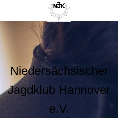
Niedersächsischer
Jagdklub Hannover
e.V.