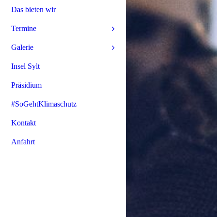
Das bieten wir
Termine
Galerie
Insel Sylt
Präsidium
#SoGehtKlimaschutz
Kontakt
Anfahrt