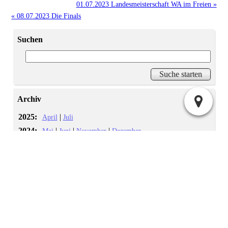
01.07.2023 Landesmeisterschaft WA im Freien »
« 08.07.2023 Die Finals
Suchen
Archiv
2025:
|
April
Juli
2024:
|
|
|
Mai
Juni
November
Dezember
|
|
|
|
|
|
|
Januar
Februar
März
April
Mai
Juni
Juli
2023:
|
|
September
November
Dezember
2022:
November
Administration
Atom
Anmelden