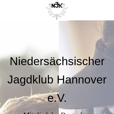
Niedersächsischer
Jagdklub Hannover
e.V.