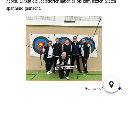
haben. Einzig die Jeersdorfer haben es bis zum letzten Match
spannend gemacht.
Admin - 04:56 @
NJK
06.01.2024 3. Wettkampftag der Regionalliga Nord »
« 12.03.2024 30m Hallenturnier 🏹
Suchen