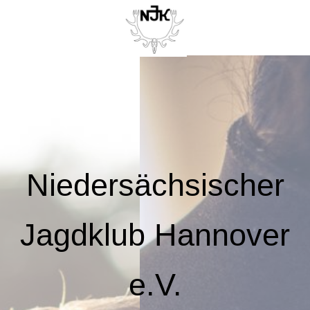
Niedersächsischer
Jagdklub Hannover
e.V.