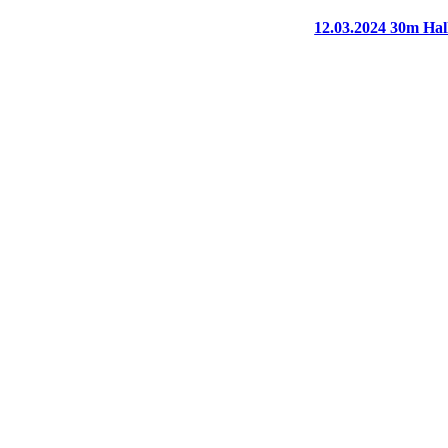
12.03.2024 30m Hal
Letzten Sonntag, am
Annika konnte sich d
lag es am Geheimreze
Stefan ist mit seiner
In der Mannschaftswe
Leo hat mit seinem C
Jens angenommen🤣🤷
Toll gemacht! 👍🏻