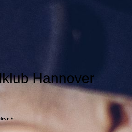
dklub Hannover
des e.V.