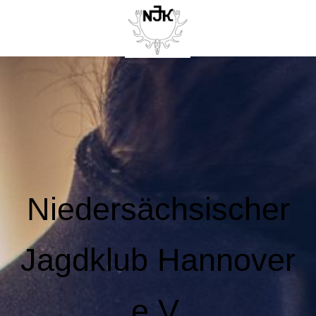
Niedersächsischer
Jagdklub Hannover
e.V.