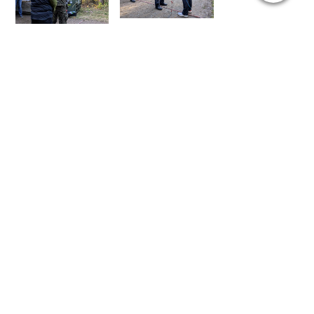
Admin - 22:42 @
NJK
07.10.2024 🍂🍁Gelände-Party🍂🍁 ("Arbeitsdienst") »
« 03.11.2024 Ein Saisonstart wie im Bilderbuch!
Suchen