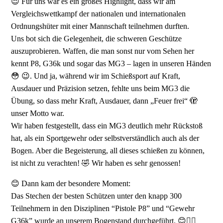
😍 Für uns war es ein großes Highlight, dass wir am
Vergleichswettkampf der nationalen und internationalen
Ordnungshüter mit einer Mannschaft teilnehmen durften.
Uns bot sich die Gelegenheit, die schweren Geschütze
auszuprobieren. Waffen, die man sonst nur vom Sehen her
kennt P8, G36k und sogar das MG3 – lagen in unseren Händen
😳 😉. Und ja, während wir im Schießsport auf Kraft,
Ausdauer und Präzision setzen, fehlte uns beim MG3 die
Übung, so dass mehr Kraft, Ausdauer, dann „Feuer frei“ 🫣
unser Motto war.
Wir haben festgestellt, dass ein MG3 deutlich mehr Rückstoß
hat, als ein Sportgewehr oder selbstverständlich auch als der
Bogen. Aber die Begeisterung, all dieses schießen zu können,
ist nicht zu verachten! 🤣 Wir haben es sehr genossen!
😊 Dann kam der besondere Moment:
Das Stechen der besten Schützen unter den knapp 300
Teilnehmern in den Disziplinen “Pistole P8” und “Gewehr
G36k” wurde an unserem Bogenstand durchgeführt. 😊👍🏻