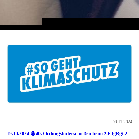
09.11.2024
19.10.2024 😁40. Ordungshüterschießen beim 2.FJgRgt 2