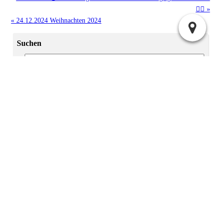
👍🏻 »
« 24.12.2024 Weihnachten 2024
Suchen
Archiv
2025:
|
April
Juli
2024:
|
|
|
Mai
Juni
November
Dezember
|
|
|
|
|
|
|
Januar
Februar
März
April
Mai
Juni
Juli
2023:
|
|
September
November
Dezember
2022:
November
Administration
Atom
Anmelden