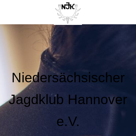
Niedersächsischer
Jagdklub Hannover
e.V.