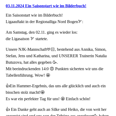
03.11.2024 Ein Saisonstart wie im Bilderbuch!
Ein Saisonstart wie im Bilderbuch!
Ligaauftakt in der Regionalliga Nord Bogen🏹:
Am Samstag, den 02.11. ging es wieder los:
die Ligasaison 🏹 startete.
Unsere NJK-Mannschaft🫶🏻, bestehend aus Annika, Simon,
Stefan, Jens und Katharina, und UNSERER Trainerin Natalia
Butuzova, hat alles gegeben 🥳.
Mit beeindruckenden 14:0 😍 Punkten sicherten wir uns die
Tabellenführung. Wow! 🤩
👍Ein Hammer-Ergebnis, das uns alle glücklich und auch ein
bisschen stolz macht!🤩
Es war ein perfekter Tag für uns! 🤩 Einfach schön!
👍 Ein Danke geht auch an Silke und Heiko, die von weit her
angereist sind und uns von der Tribüne aus angefeuert🥳 haben,