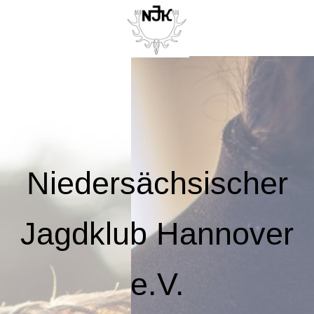
Niedersächsischer
Jagdklub Hannover
e.V.