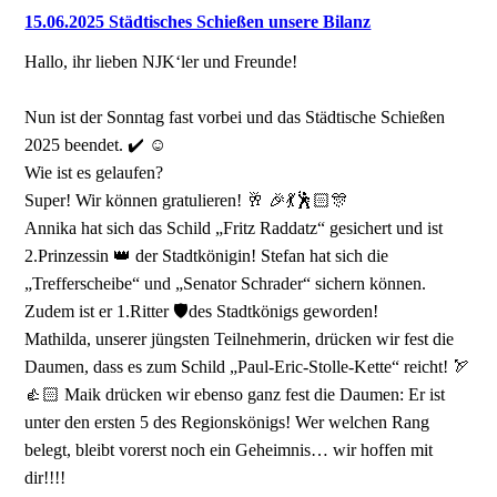
15.06.2025 Städtisches Schießen unsere Bilanz
Hallo, ihr lieben NJK‘ler und Freunde!
Nun ist der Sonntag fast vorbei und das Städtische Schießen
2025 beendet. ✔️ ☺️
Wie ist es gelaufen?
Super! Wir können gratulieren! 🥂 🎉💃🕺🏻🎊
Annika hat sich das Schild „Fritz Raddatz“ gesichert und ist
2.Prinzessin 👑 der Stadtkönigin! Stefan hat sich die
„Trefferscheibe“ und „Senator Schrader“ sichern können.
Zudem ist er 1.Ritter 🛡️des Stadtkönigs geworden!
Mathilda, unserer jüngsten Teilnehmerin, drücken wir fest die
Daumen, dass es zum Schild „Paul-Eric-Stolle-Kette“ reicht! 🏹
👍🏻 Maik drücken wir ebenso ganz fest die Daumen: Er ist
unter den ersten 5 des Regionskönigs! Wer welchen Rang
belegt, bleibt vorerst noch ein Geheimnis… wir hoffen mit
dir!!!!