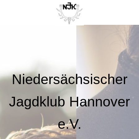
Niedersächsischer
Jagdklub Hannover
e.V.