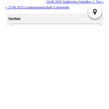
14.06.2025 Städtisches Schießen 2. Tag »
« 23.06.2025 Landesmeisterschaft Luftgewehr
Suchen
Archiv
2025:
|
April
Juli
2024:
|
|
|
Mai
Juni
November
Dezember
|
|
|
|
|
|
|
Januar
Februar
März
April
Mai
Juni
Juli
2023:
|
|
September
November
Dezember
2022:
November
Administration
Atom
Anmelden