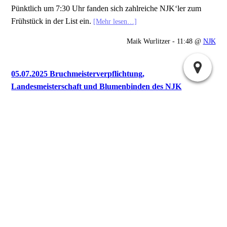
Pünktlich um 7:30 Uhr fanden sich zahlreiche NJK‘ler zum
Frühstück in der List ein.
[Mehr lesen…]
Maik Wurlitzer - 11:48 @
NJK
05.07.2025 Bruchmeisterverpflichtung,
Landesmeisterschaft und Blumenbinden des NJK
Hallo, ihr Lieben!
Es ist mal wieder so weit… Es ist Juli und damit in Hannover
wieder Zeit für das Schützenfest.
[Mehr lesen…]
Maik Wurlitzer - 11:19 @
NJK
Nächste Seite »
Suchen