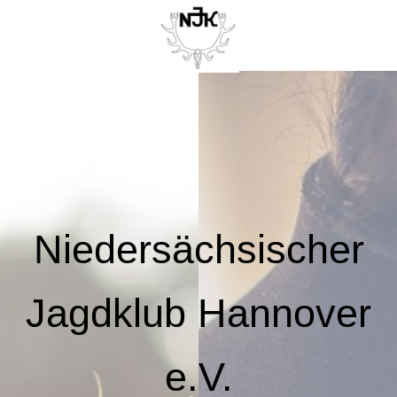
Niedersächsischer
Jagdklub Hannover
e.V.