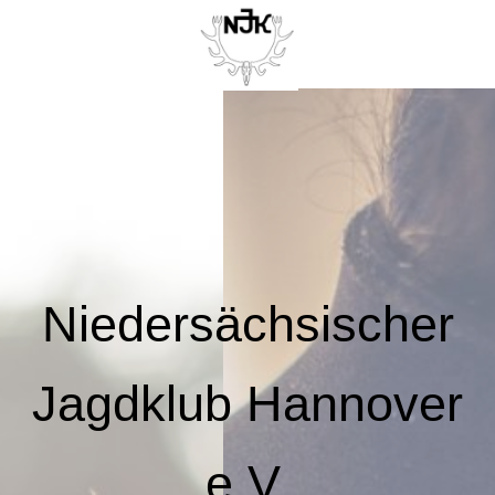
Niedersächsischer
Jagdklub Hannover
e.V.