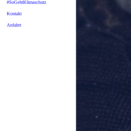
#SoGehtKlimaschutz
Kontakt
Anfahrt