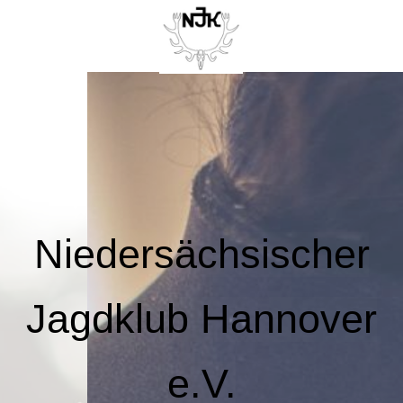
Niedersächsischer
Jagdklub Hannover
e.V.