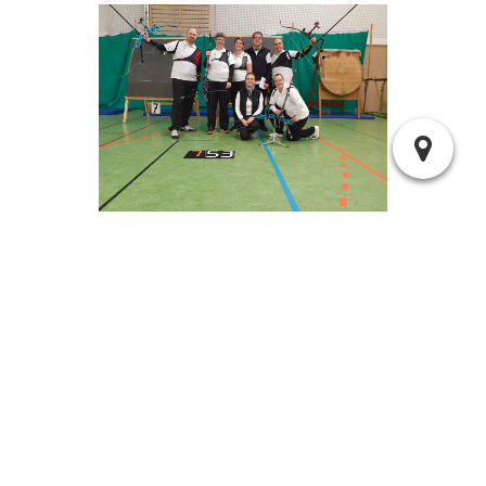
Weitere Bilder findet ihr in der Galerie.
Stefan Rohde - 19:36 |
1 Kommentar
29.01.2023 Landesmeisterschaft Bogen Halle »
« 12.03.2023 DM Bogen Halle Hermanns und Idensen Gold, Wagner
Silber, Dominik rot
Suchen