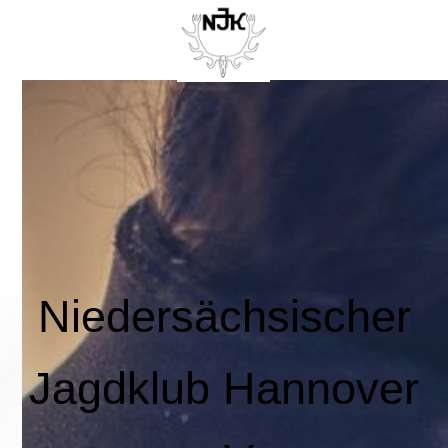
Niedersächsischer
Jagdklub Hannover