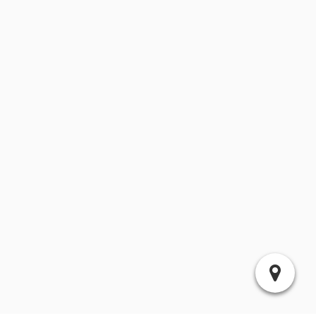
Weitere Bilder findet ihr in der Galerie.
Stefan Rohde - 19:36 |
1 Kommentar
26.06.2023
토토사이트
After exploring a handful of the blog posts on your web
page, I really like your way of writing a blog.
I book-marked it to my bookmark webpage list and will
be checking back in the near future. Take a look
at my website as well and let me know your opinion.
29.01.2023 Landesmeisterschaft Bogen Halle »