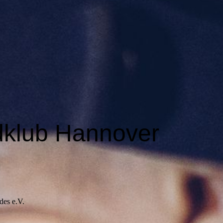
dklub Hannover
des e.V.