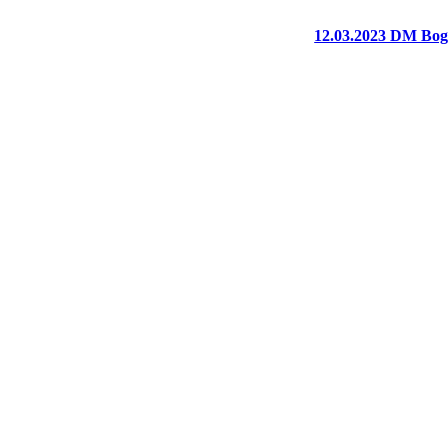
12.03.2023 DM Boge
Wie einige bereits 
Stefan Hermanns konn
schoss sich nämlich 
Leider sind die beid
Kann ja jedem mal p
Auf den richtigen We
den goldenen Taler fr
Weitere Bilder findet 