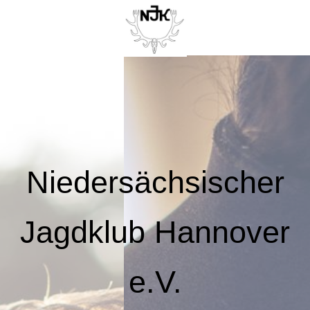
Niedersächsischer
Jagdklub Hannover
e.V.