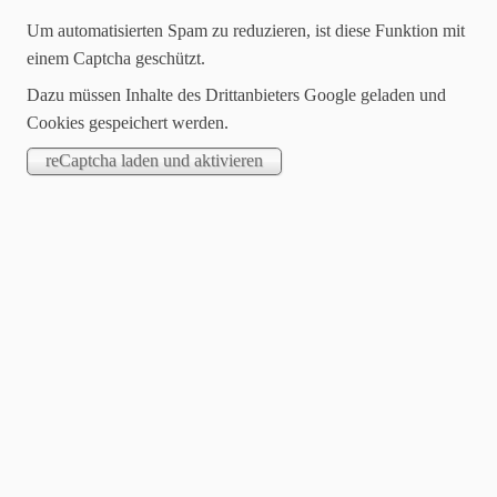
Um automatisierten Spam zu reduzieren, ist diese Funktion mit
einem Captcha geschützt.
Dazu müssen Inhalte des Drittanbieters Google geladen und
Cookies gespeichert werden.
28.05.2023
14.05.2023 Kreismeisterschaft 3D
Ohhhhh Asche auf unser Haupt…
Wir sind etwas in Verzug geraten, bei der Berichterstattung.
Bereits am 14.5. waren Michaela, Sylvia und Leo zur