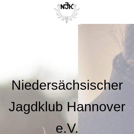
Niedersächsischer
Jagdklub Hannover
e.V.