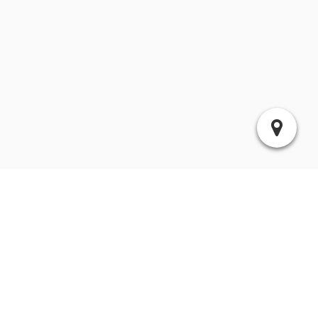
Kommentar hinzufügen
Die Felder Name und Kommentar sind Pflichtfelder.
Name (notwendig)
E-Mail Adresse (wird nicht veröffentlicht):
Website (optional):
Kommentar: