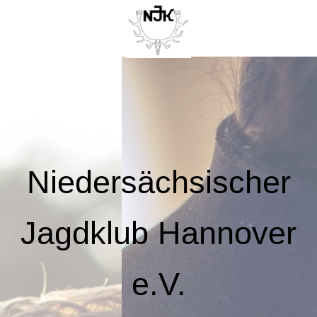
Niedersächsischer
Jagdklub Hannover
e.V.