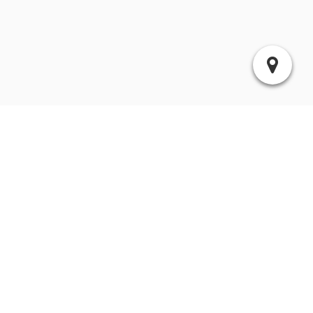
Suchen
Archiv
2025:
|
April
Juli
2024:
|
|
|
Mai
Juni
November
Dezember
|
|
|
|
|
|
|
Januar
Februar
März
April
Mai
Juni
Juli
2023:
|
|
September
November
Dezember
2022:
November