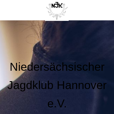
Niedersächsischer
Jagdklub Hannover
e.V.