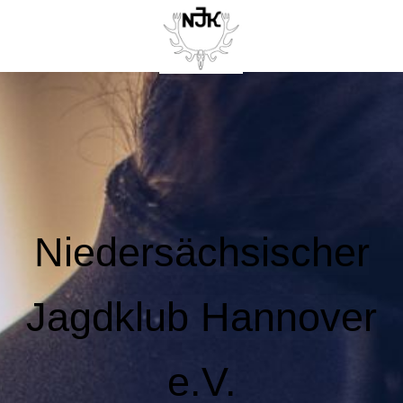
Niedersächsischer
Jagdklub Hannover
e.V.