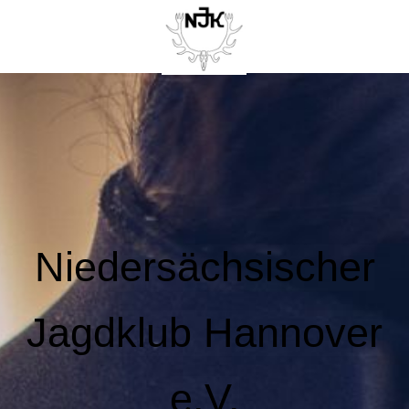
Niedersächsischer
Jagdklub Hannover
e.V.