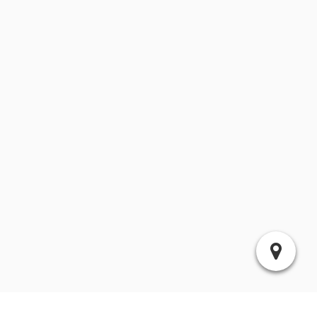
Stefan Rohde - 19:05 |
Kommentar hinzufügen
01.09.2023 Betriebsfest Spar- und Bauverein eG »
« 11.09.2023 3. Deister Cup beim VfV Concordia Alvesrode.
Kommentar hinzufügen
Die Felder Name und Kommentar sind Pflichtfelder.
Name (notwendig)
E-Mail Adresse (wird nicht veröffentlicht):