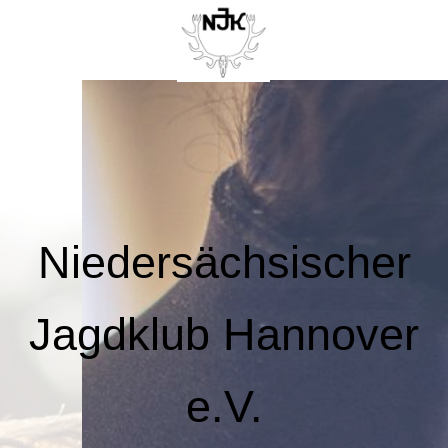
Niedersächsischer
Jagdklub Hannover
e.V.