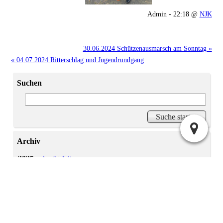
Admin - 22:18 @
NJK
30.06.2024 Schützenausmarsch am Sonntag »
« 04.07.2024 Ritterschlag und Jugendrundgang
Suchen
Archiv
2025:
|
April
Juli
2024:
|
|
|
Mai
Juni
November
Dezember
|
|
|
|
|
|
|
Januar
Februar
März
April
Mai
Juni
Juli
2023:
|
|
September
November
Dezember
2022:
November