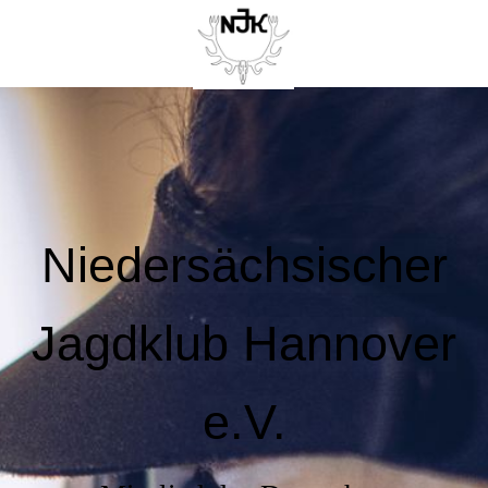
Niedersächsischer
Jagdklub Hannover
e.V.