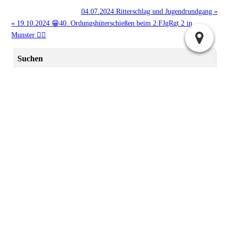
04.07.2024 Ritterschlag und Jugendrundgang »
« 19.10.2024 😁40. Ordungshüterschießen beim 2.FJgRgt 2 in
Munster 👍🏻
Suchen
Archiv
2025:
|
April
Juli
2024:
|
|
|
Mai
Juni
November
Dezember
|
|
|
|
|
|
|
Januar
Februar
März
April
Mai
Juni
Juli
2023:
|
|
September
November
Dezember
2022:
November
Administration