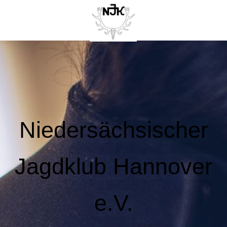
Niedersächsischer
Jagdklub Hannover
e.V.