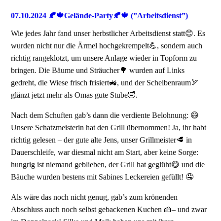
07.10.2024 🍂🍁Gelände-Party🍂🍁 (”Arbeitsdienst”)
Wie jedes Jahr fand unser herbstlicher Arbeitsdienst statt😊. Es
wurden nicht nur die Ärmel hochgekrempelt💪, sondern auch
richtig rangeklotzt, um unsere Anlage wieder in Topform zu
bringen. Die Bäume und Sträucher🌳 wurden auf Links
gedreht, die Wiese frisch frisiert🚜, und der Scheibenraum🏹
glänzt jetzt mehr als Omas gute Stube🤣.
Nach dem Schuften gab’s dann die verdiente Belohnung: 😄
Unsere Schatzmeisterin hat den Grill übernommen! Ja, ihr habt
richtig gelesen – der gute alte Jens, unser Grillmeister🥩 in
Dauerschleife, war diesmal nicht am Start, aber keine Sorge:
hungrig ist niemand geblieben, der Grill hat geglüht😋 und die
Bäuche wurden bestens mit Sabines Leckereien gefüllt! 🤤
Als wäre das noch nicht genug, gab’s zum krönenden
Abschluss auch noch selbst gebackenen Kuchen 🍰– und zwar