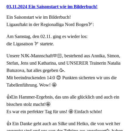
03.11.2024 Ein Saisonstart wie im Bilderbuch!
Ein Saisonstart wie im Bilderbuch!
Ligaauftakt in der Regionalliga Nord Bogen🏹:
Am Samstag, den 02.11. ging es wieder los:
die Ligasaison 🏹 startete.
Unsere NJK-Mannschaft🫶🏻, bestehend aus Annika, Simon,
Stefan, Jens und Katharina, und UNSERER Trainerin Natalia
Butuzova, hat alles gegeben 🥳.
Mit beeindruckenden 14:0 😍 Punkten sicherten wir uns die
Tabellenführung. Wow! 🤩
👍Ein Hammer-Ergebnis, das uns alle glücklich und auch ein
bisschen stolz macht!🤩
Es war ein perfekter Tag für uns! 🤩 Einfach schön!
👍 Ein Danke geht auch an Silke und Heiko, die von weit her
angereist sind und uns von der Tribüne aus angefeuert🥳 haben,