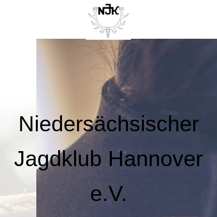
Niedersächsischer
Jagdklub Hannover
e.V.