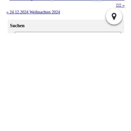
👍🏻 »
« 24.12.2024 Weihnachten 2024
Suchen
Archiv
2025:
|
April
Juli
2024:
|
|
|
Mai
Juni
November
Dezember
|
|
|
|
|
|
|
Januar
Februar
März
April
Mai
Juni
Juli
2023:
|
|
September
November
Dezember
2022:
November
Administration
Atom
Anmelden