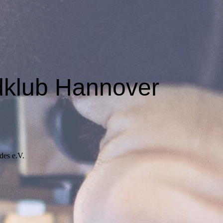
dklub Hannover
des e.V.