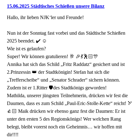
15.06.2025 Städtisches Schießen unsere Bilanz
Hallo, ihr lieben NJK‘ler und Freunde!
Nun ist der Sonntag fast vorbei und das Städtische Schießen
2025 beendet. ✔️ ☺️
Wie ist es gelaufen?
Super! Wir können gratulieren! 🥂 🎉💃🕺🏻🎊
Annika hat sich das Schild „Fritz Raddatz“ gesichert und ist
2.Prinzessin 👑 der Stadtkönigin! Stefan hat sich die
„Trefferscheibe“ und „Senator Schrader“ sichern können.
Zudem ist er 1.Ritter 🛡️des Stadtkönigs geworden!
Mathilda, unserer jüngsten Teilnehmerin, drücken wir fest die
Daumen, dass es zum Schild „Paul-Eric-Stolle-Kette“ reicht! 🏹
👍🏻 Maik drücken wir ebenso ganz fest die Daumen: Er ist
unter den ersten 5 des Regionskönigs! Wer welchen Rang
belegt, bleibt vorerst noch ein Geheimnis… wir hoffen mit
dir!!!!