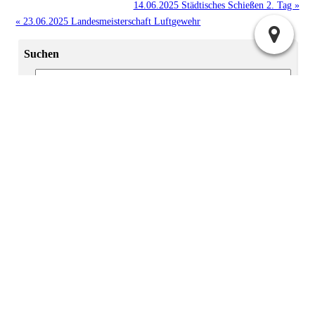
14.06.2025 Städtisches Schießen 2. Tag »
« 23.06.2025 Landesmeisterschaft Luftgewehr
Suchen
Archiv
2025:
|
April
Juli
2024:
|
|
|
Mai
Juni
November
Dezember
|
|
|
|
|
|
|
Januar
Februar
März
April
Mai
Juni
Juli
2023:
|
|
September
November
Dezember
2022:
November
Administration
Atom
Anmelden