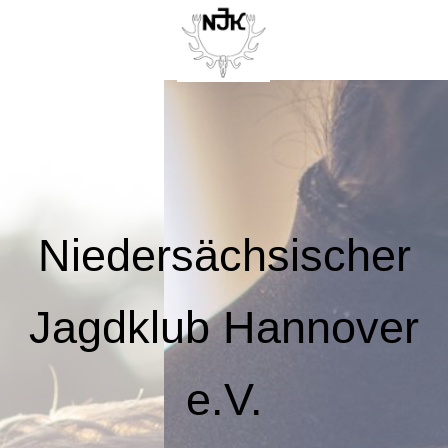
Niedersächsischer
Jagdklub Hannover
e.V.