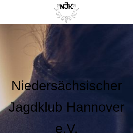
Niedersächsischer
Jagdklub Hannover
e.V.