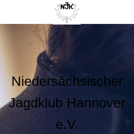
Niedersächsischer
Jagdklub Hannover
e.V.