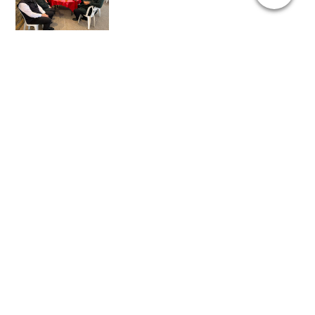
Maik Wurlitzer - 10:52 @
NJK
06.07.2025 Schützenausmarsch 2025 »
« 08.07.2025 Schildvergabe 2. Tag
Suchen
Archiv
2025:
|
April
Juli
2024:
|
|
|
Mai
Juni
November
Dezember
|
|
|
|
|
|
|
Januar
Februar
März
April
Mai
Juni
Juli
2023:
|
|
September
November
Dezember