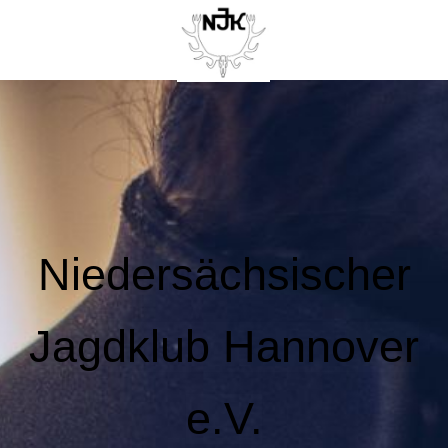
Niedersächsischer
Jagdklub Hannover
e.V.