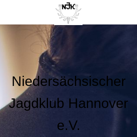
Niedersächsischer
Jagdklub Hannover
e.V.