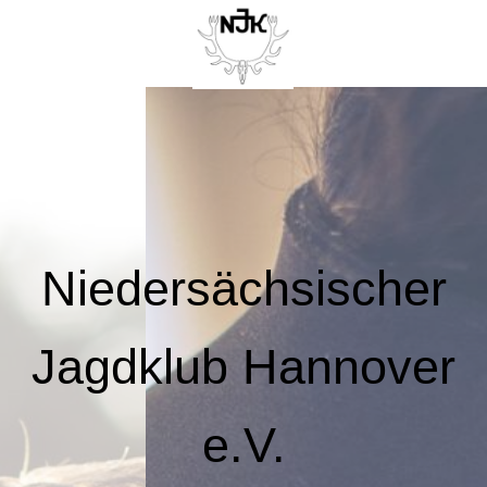
Niedersächsischer
Jagdklub Hannover
e.V.