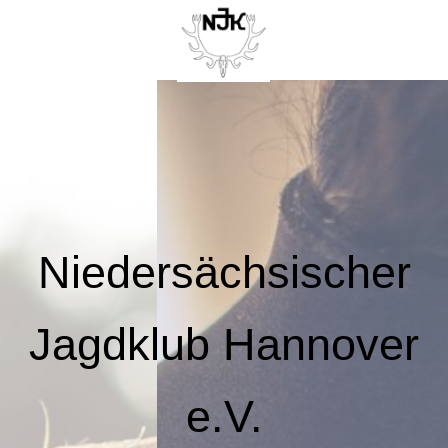
Niedersächsischer
Jagdklub Hannover
e.V.