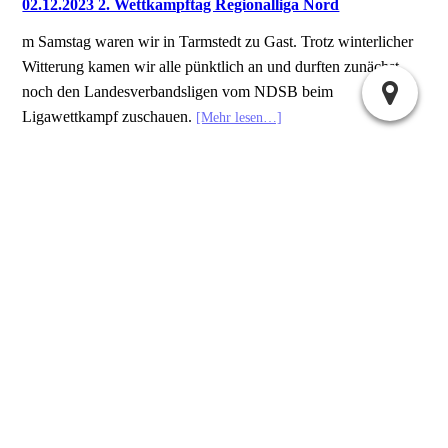
02.12.2023 2. Wettkampftag Regionalliga Nord
m Samstag waren wir in Tarmstedt zu Gast. Trotz winterlicher
Witterung kamen wir alle pünktlich an und durften zunächst
noch den Landesverbandsligen vom NDSB beim
Ligawettkampf zuschauen.
[Mehr lesen…]
Stefan Rohde - 10:35 |
Kommentar hinzufügen
26.11.2023 Vereinsmeisterschaft Bogen
Am 26.11. war es wieder soweit.
[Mehr lesen…]
Stefan Rohde - 10:25 |
Kommentar hinzufügen
Suchen