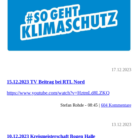
17.12.2023
15.12.2023 TV Beitrag bei RTL Nord
https://www.youtube.com/watch?v=HztmLd8LZKQ
Stefan Rohde - 08:45 |
604 Kommentare
13.12.2023
10.12.2023 Kreismeisterschaft Bogen Halle