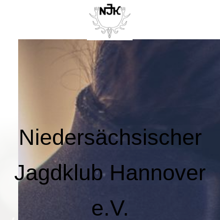
Niedersächsischer
Jagdklub Hannover
e.V.